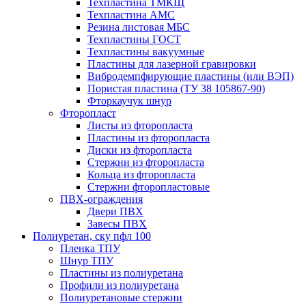
Техпластина ТМКЩ
Техпластина АМС
Резина листовая МБС
Техпластины ГОСТ
Техпластины вакуумные
Пластины для лазерной гравировки
Вибродемпфирующие пластины (или ВЭП)
Пористая пластина (ТУ 38 105867-90)
Фторкаучук шнур
Фторопласт
Листы из фторопласта
Пластины из фторопласта
Диски из фторопласта
Стержни из фторопласта
Кольца из фторопласта
Стержни фторопластовые
ПВХ-ограждения
Двери ПВХ
Завесы ПВХ
Полиуретан, ску пфл 100
Пленка ТПУ
Шнур ТПУ
Пластины из полиуретана
Профили из полиуретана
Полиуретановые стержни