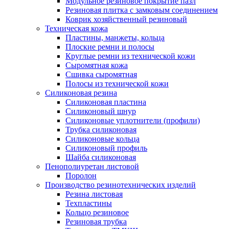
Модульное резиновое покрытие пазл
Резиновая плитка с замковым соединением
Коврик хозяйственный резиновый
Техническая кожа
Пластины, манжеты, кольца
Плоские ремни и полосы
Круглые ремни из технической кожи
Cыромятная кожа
Сшивка сыромятная
Полосы из технической кожи
Силиконовая резина
Силиконовая пластина
Силиконовый шнур
Силиконовые уплотнители (профили)
Трубка силиконовая
Силиконовые кольца
Силиконовый профиль
Шайба силиконовая
Пенополиуретан листовой
Поролон
Производство резинотехнических изделий
Резина листовая
Техпластины
Кольцо резиновое
Резиновая трубка