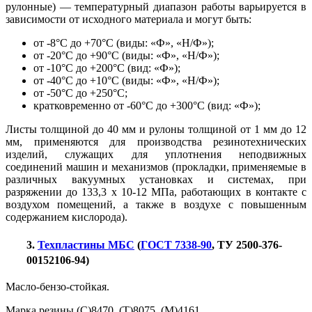
рулонные) — температурный диапазон работы варьируется в
зависимости от исходного материала и могут быть:
от -8°С до +70°С (виды: «Ф», «Н/Ф»);
от -20°С до +90°С (виды: «Ф», «Н/Ф»);
от -10°С до +200°С (вид: «Ф»);
от -40°С до +10°С (виды: «Ф», «Н/Ф»);
от -50°С до +250°С;
кратковременно от -60°С до +300°С (вид: «Ф»);
Листы толщиной до 40 мм и рулоны толщиной от 1 мм до 12
мм, применяются для производства резинотехнических
изделий, служащих для уплотнения неподвижных
соединений машин и механизмов (прокладки, применяемые в
различных вакуумных установках и системах, при
разряжении до 133,3 х 10-12 МПа, работающих в контакте с
воздухом помещений, а также в воздухе с повышенным
содержанием кислорода).
3.
Техпластины МБС
(
ГОСТ 7338-90
, ТУ 2500-376-
00152106-94)
Масло-бензо-стойкая.
Марка резины (С)8470, (Т)8075, (М)4161.