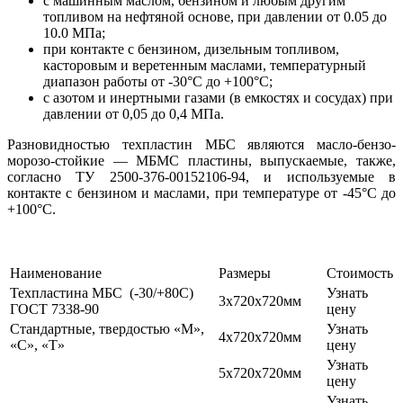
с машинным маслом, бензином и любым другим
топливом на нефтяной основе, при давлении от 0.05 до
10.0 МПа;
при контакте с бензином, дизельным топливом,
касторовым и веретенным маслами, температурный
диапазон работы от -30°С до +100°С;
с азотом и инертными газами (в емкостях и сосудах) при
давлении от 0,05 до 0,4 МПа.
Разновидностью техпластин МБС являются масло-бензо-
морозо-стойкие — МБМС пластины, выпускаемые, также,
согласно ТУ 2500-376-00152106-94, и используемые в
контакте с бензином и маслами, при температуре от -45°С до
+100°С.
Наименование
Размеры
Стоимость
Техпластина МБС (-30/+80С)
Узнать
3х720х720мм
ГОСТ 7338-90
цену
Стандартные, твердостью «М»,
Узнать
4х720х720мм
«С», «Т»
цену
Узнать
5х720х720мм
цену
Узнать