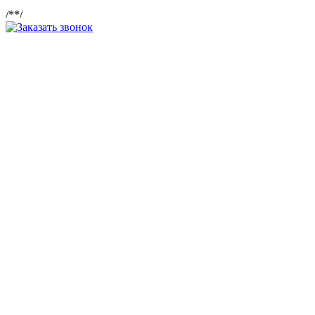
/*
*/