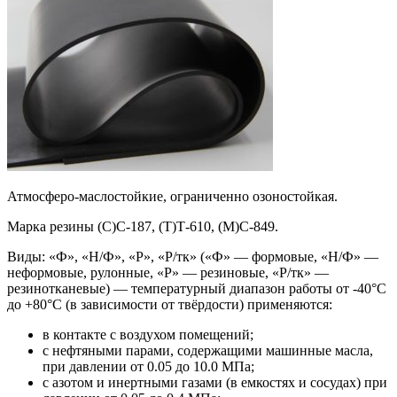
Атмосферо-маслостойкие, ограниченно озоностойкая.
Марка резины (С)С-187, (Т)Т-610, (М)С-849.
Виды: «Ф», «Н/Ф», «Р», «Р/тк» («Ф» — формовые, «Н/Ф» —
неформовые, рулонные, «Р» — резиновые, «Р/тк» —
резинотканевые) — температурный диапазон работы от -40°С
до +80°С (в зависимости от твёрдости) применяются:
в контакте с воздухом помещений;
с нефтяными парами, содержащими машинные масла,
при давлении от 0.05 до 10.0 МПа;
с азотом и инертными газами (в емкостях и сосудах) при