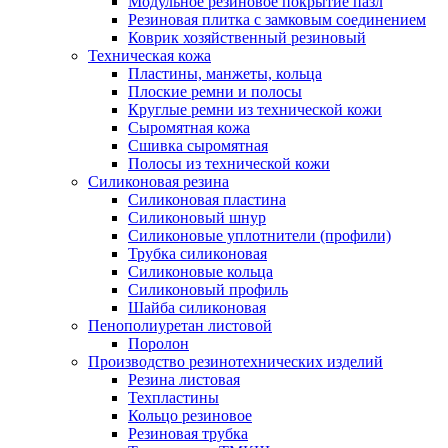
Модульное резиновое покрытие пазл
Резиновая плитка с замковым соединением
Коврик хозяйственный резиновый
Техническая кожа
Пластины, манжеты, кольца
Плоские ремни и полосы
Круглые ремни из технической кожи
Cыромятная кожа
Сшивка сыромятная
Полосы из технической кожи
Силиконовая резина
Силиконовая пластина
Силиконовый шнур
Силиконовые уплотнители (профили)
Трубка силиконовая
Силиконовые кольца
Силиконовый профиль
Шайба силиконовая
Пенополиуретан листовой
Поролон
Производство резинотехнических изделий
Резина листовая
Техпластины
Кольцо резиновое
Резиновая трубка