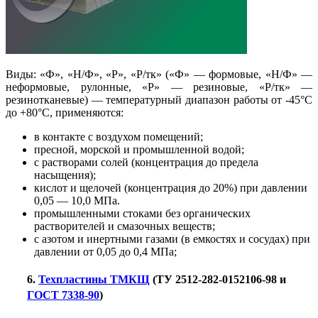
Виды: «Ф», «Н/Ф», «Р», «Р/тк» («Ф» — формовые, «Н/Ф» —
неформовые, рулонные, «Р» — резиновые, «Р/тк» —
резинотканевые) — температурный диапазон работы от -45°С
до +80°С, применяются:
в контакте с воздухом помещений;
пресной, морской и промышленной водой;
с растворами солей (концентрация до предела
насыщения);
кислот и щелочей (концентрация до 20%) при давлении
0,05 — 10,0 МПа.
промышленными стоками без органических
растворителей и смазочных веществ;
с азотом и инертными газами (в емкостях и сосудах) при
давлении от 0,05 до 0,4 МПа;
6.
Техпластины ТМКЩ
(ТУ 2512-282-0152106-98 и
ГОСТ 7338-90
)