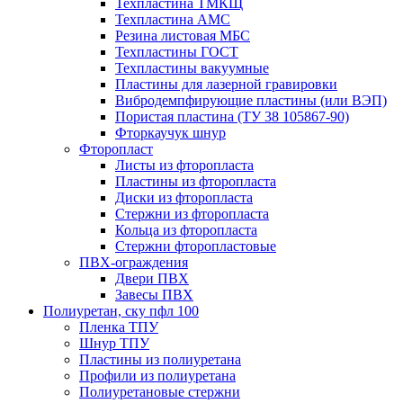
Техпластина ТМКЩ
Техпластина АМС
Резина листовая МБС
Техпластины ГОСТ
Техпластины вакуумные
Пластины для лазерной гравировки
Вибродемпфирующие пластины (или ВЭП)
Пористая пластина (ТУ 38 105867-90)
Фторкаучук шнур
Фторопласт
Листы из фторопласта
Пластины из фторопласта
Диски из фторопласта
Стержни из фторопласта
Кольца из фторопласта
Стержни фторопластовые
ПВХ-ограждения
Двери ПВХ
Завесы ПВХ
Полиуретан, ску пфл 100
Пленка ТПУ
Шнур ТПУ
Пластины из полиуретана
Профили из полиуретана
Полиуретановые стержни