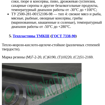
соки, пюре и консервы, пиво, дрожжевая суспензия,
сахарные сиропы и другие безалкогольные продукты,
температурный диапазон работы от -30°С до +100°С;
ТУ 2500-281-00152106-98 — тип 4: свежие мясо и рыба,
мясные, рыбные, овощные консервы, грибы
(маринованные, квашенные и соленые), температурный
диапазон работы от -50°С до +280°С.
5.
Техпластины ТМКЩ
(
ГОСТ 7338-90
)
Тепло-морозо-кислото-щелоче-стойкие (различных степеней
твердости).
Марка резины (М)7-2-20, (С)6190, (Т)10220, (С2)51-2169.